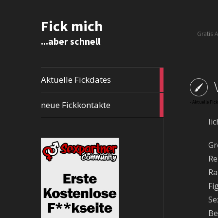
Fick mich
Gratis 
...aber schnell
72
Aktuelle Fickdates
articles
7
-
Aktuelle Fic
neue Fickkontakte
articles
Ii
Gr
Re
Ra
Fi
Se
Be