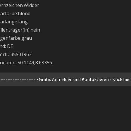
ernzeichen:Widder
arfarbe:blond
arlänge:lang
illenträger(in):nein
genfarbe:grau
nd: DE
erID:35501963
odaten: 50.1149,8.68356
--------------------->
Gratis Anmelden und Kontaktieren - Klick hier