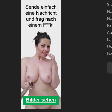
St
Ha
Ha
Br
Au
La
Us
Ge
-