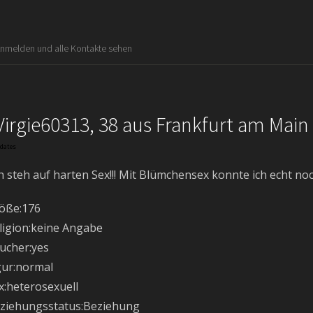
Anmelden und alle Kontakte sehen
Virgie60313, 38 aus Frankfurt am Main
kdates
ch steh auf harten Sex!!! Mit Blümchensex konnte ich echt no
öße:176
ligion:keine Angabe
ucher:yes
gur:normal
x:heterosexuell
ziehungsstatus:Beziehung